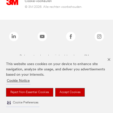
Cookie-voorkeuren
© 3M 2026. Alle rechten voorbehouden.
De bovenstaande merken zijn handelsmerken van 3M.we
This website uses cookies on your device to enhance site
navigation, analyze site usage, and deliver you advertisements
based on your interests.
Cookie Notice
Reject Non-Essential Cookies
Accept Cookies
Cookie Preferences