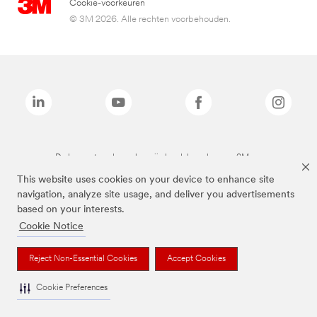
Cookie-voorkeuren
© 3M 2026. Alle rechten voorbehouden.
De bovenstaande merken zijn handelsmerken van 3M.we
This website uses cookies on your device to enhance site
navigation, analyze site usage, and deliver you advertisements
based on your interests.
Cookie Notice
Reject Non-Essential Cookies
Accept Cookies
Cookie Preferences