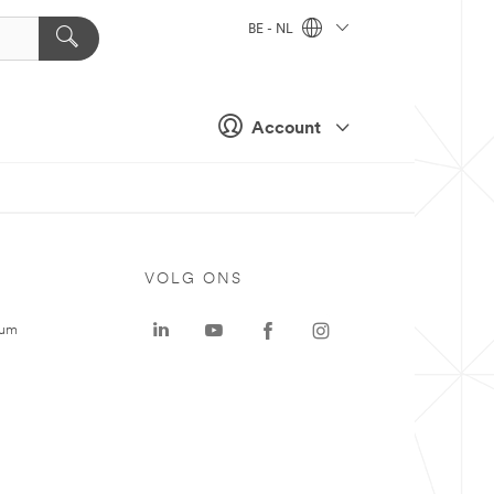
BE - NL
Account
VOLG ONS
rum