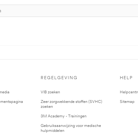
REGELGEVING
HELP
media
VIB zoeken
Helpcent
mentspagina
Zeer zorgwekkende stoffen (SVHC)
Sitemap
zoeken
3M Academy - Trainingen
Gebruiksaanwijzing voor medische
hulpmiddelen