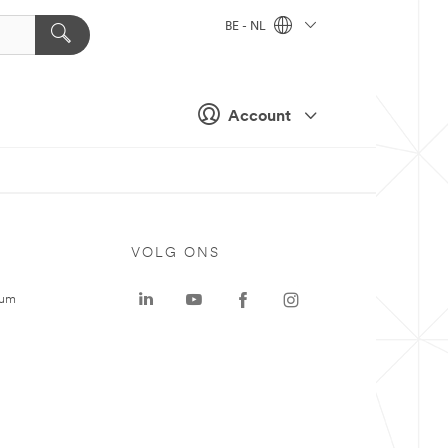
BE - NL
Account
VOLG ONS
rum