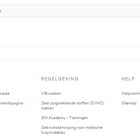
REGELGEVING
HELP
media
VIB zoeken
Helpcent
mentspagina
Zeer zorgwekkende stoffen (SVHC)
Sitemap
zoeken
3M Academy - Trainingen
Gebruiksaanwijzing voor medische
hulpmiddelen