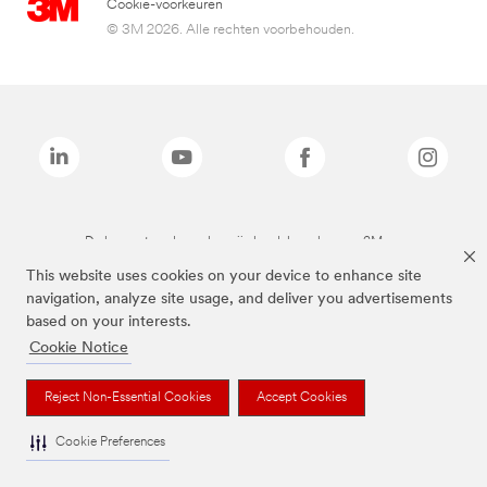
Cookie-voorkeuren
© 3M 2026. Alle rechten voorbehouden.
De bovenstaande merken zijn handelsmerken van 3M.we
This website uses cookies on your device to enhance site
navigation, analyze site usage, and deliver you advertisements
based on your interests.
Cookie Notice
Reject Non-Essential Cookies
Accept Cookies
Cookie Preferences