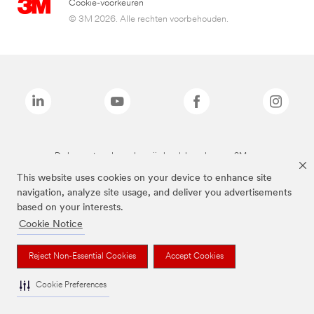
Cookie-voorkeuren
© 3M 2026. Alle rechten voorbehouden.
De bovenstaande merken zijn handelsmerken van 3M.we
This website uses cookies on your device to enhance site
navigation, analyze site usage, and deliver you advertisements
based on your interests.
Cookie Notice
Reject Non-Essential Cookies
Accept Cookies
Cookie Preferences