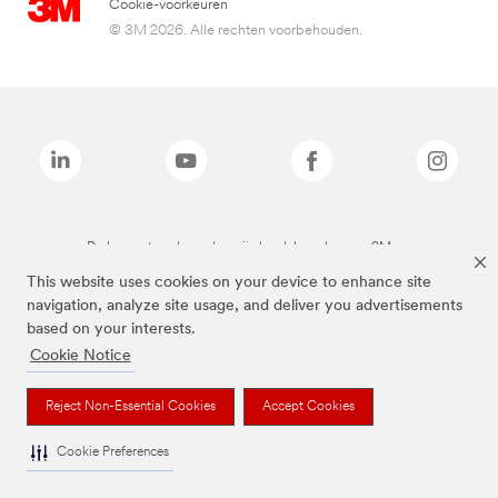
Cookie-voorkeuren
© 3M 2026. Alle rechten voorbehouden.
De bovenstaande merken zijn handelsmerken van 3M.we
This website uses cookies on your device to enhance site
navigation, analyze site usage, and deliver you advertisements
based on your interests.
Cookie Notice
Reject Non-Essential Cookies
Accept Cookies
Cookie Preferences