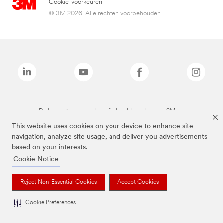
Cookie-voorkeuren
© 3M 2026. Alle rechten voorbehouden.
De bovenstaande merken zijn handelsmerken van 3M.we
This website uses cookies on your device to enhance site
navigation, analyze site usage, and deliver you advertisements
based on your interests.
Cookie Notice
Reject Non-Essential Cookies
Accept Cookies
Cookie Preferences