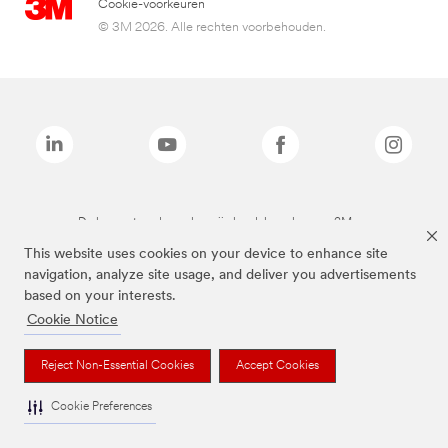
Cookie-voorkeuren
© 3M 2026. Alle rechten voorbehouden.
De bovenstaande merken zijn handelsmerken van 3M.we
This website uses cookies on your device to enhance site
navigation, analyze site usage, and deliver you advertisements
based on your interests.
Cookie Notice
Reject Non-Essential Cookies
Accept Cookies
Cookie Preferences