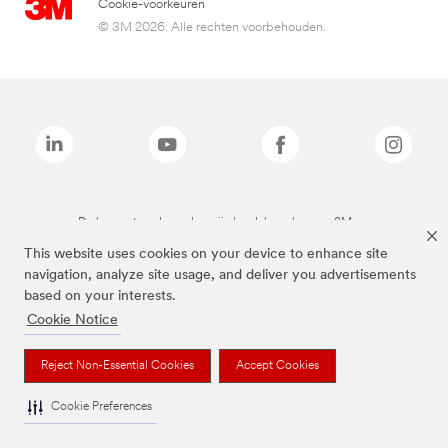
Cookie-voorkeuren
© 3M 2026. Alle rechten voorbehouden.
De bovenstaande merken zijn handelsmerken van 3M.we
This website uses cookies on your device to enhance site
navigation, analyze site usage, and deliver you advertisements
based on your interests.
Cookie Notice
Reject Non-Essential Cookies
Accept Cookies
Cookie Preferences