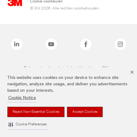
Cookie-voorkeuren
© 3M 2026. Alle rechten voorbehouden.
De bovenstaande merken zijn handelsmerken van 3M.we
This website uses cookies on your device to enhance site
navigation, analyze site usage, and deliver you advertisements
based on your interests.
Cookie Notice
Reject Non-Essential Cookies
Accept Cookies
Cookie Preferences