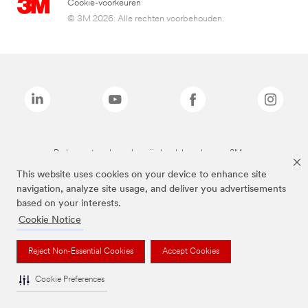
Cookie-voorkeuren
© 3M 2026. Alle rechten voorbehouden.
De bovenstaande merken zijn handelsmerken van 3M.we
This website uses cookies on your device to enhance site
navigation, analyze site usage, and deliver you advertisements
based on your interests.
Cookie Notice
Reject Non-Essential Cookies
Accept Cookies
Cookie Preferences