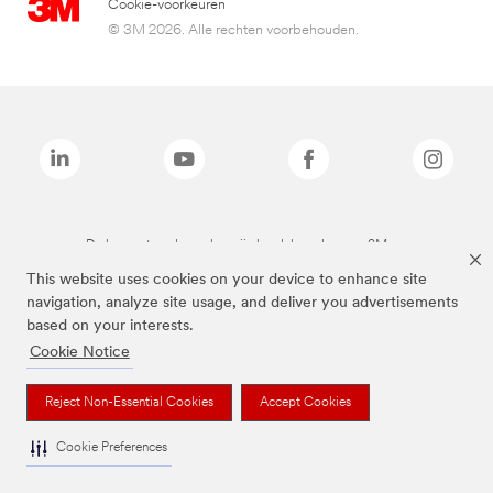
Cookie-voorkeuren
© 3M 2026. Alle rechten voorbehouden.
De bovenstaande merken zijn handelsmerken van 3M.we
This website uses cookies on your device to enhance site
navigation, analyze site usage, and deliver you advertisements
based on your interests.
Cookie Notice
Reject Non-Essential Cookies
Accept Cookies
Cookie Preferences