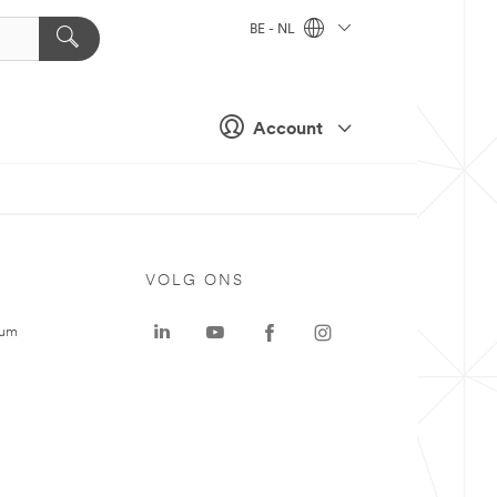
BE - NL
Account
VOLG ONS
rum