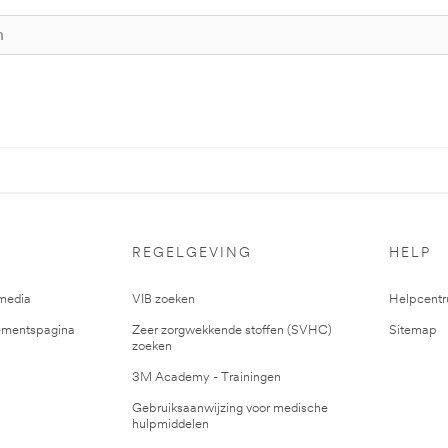
REGELGEVING
HELP
media
VIB zoeken
Helpcent
mentspagina
Zeer zorgwekkende stoffen (SVHC)
Sitemap
zoeken
3M Academy - Trainingen
Gebruiksaanwijzing voor medische
hulpmiddelen