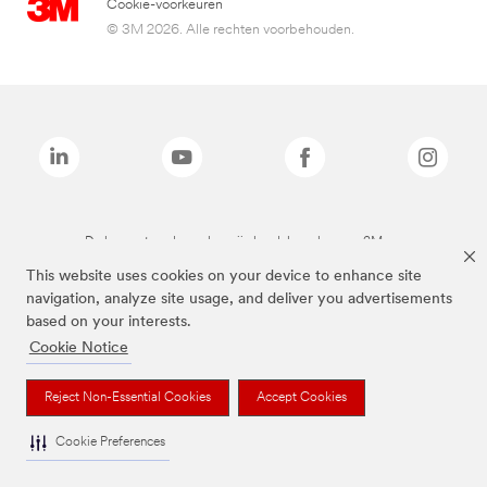
Cookie-voorkeuren
© 3M 2026. Alle rechten voorbehouden.
De bovenstaande merken zijn handelsmerken van 3M.we
This website uses cookies on your device to enhance site
navigation, analyze site usage, and deliver you advertisements
based on your interests.
Cookie Notice
Reject Non-Essential Cookies
Accept Cookies
Cookie Preferences