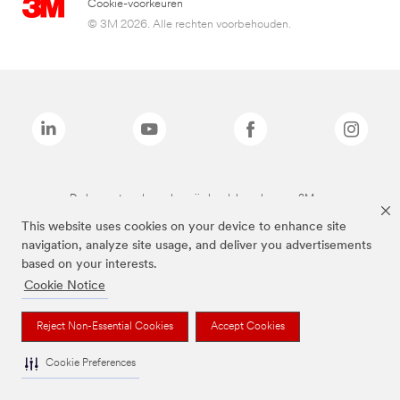
Cookie-voorkeuren
© 3M 2026. Alle rechten voorbehouden.
De bovenstaande merken zijn handelsmerken van 3M.we
This website uses cookies on your device to enhance site
navigation, analyze site usage, and deliver you advertisements
based on your interests.
Cookie Notice
Reject Non-Essential Cookies
Accept Cookies
Cookie Preferences