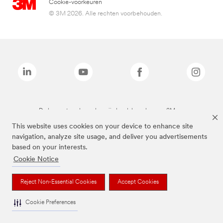
Cookie-voorkeuren
© 3M 2026. Alle rechten voorbehouden.
De bovenstaande merken zijn handelsmerken van 3M.we
This website uses cookies on your device to enhance site
navigation, analyze site usage, and deliver you advertisements
based on your interests.
Cookie Notice
Reject Non-Essential Cookies
Accept Cookies
Cookie Preferences