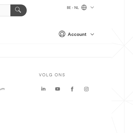
BE - NL
Account
VOLG ONS
rum