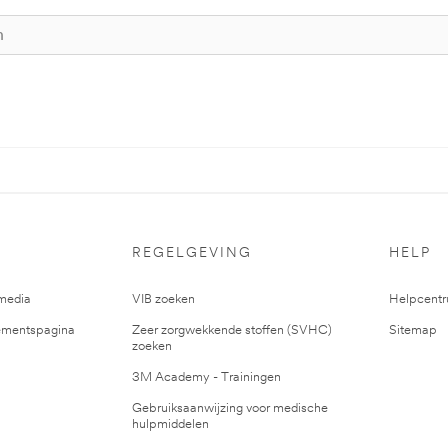
REGELGEVING
HELP
media
VIB zoeken
Helpcent
mentspagina
Zeer zorgwekkende stoffen (SVHC)
Sitemap
zoeken
3M Academy - Trainingen
Gebruiksaanwijzing voor medische
hulpmiddelen