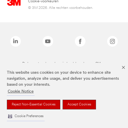
Cookie-voorkeuren
© 3M 2026. Alle rechten voorbehouden.
De bovenstaande merken zijn handelsmerken van 3M.we
This website uses cookies on your device to enhance site
navigation, analyze site usage, and deliver you advertisements
based on your interests.
Cookie Notice
Reject Non-Essential Cookies
Accept Cookies
Cookie Preferences