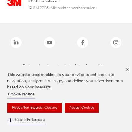
Cookie-voorkeuren
© 3M 2026. Alle rechten voorbehouden.
De bovenstaande merken zijn handelsmerken van 3M.we
This website uses cookies on your device to enhance site
navigation, analyze site usage, and deliver you advertisements
based on your interests.
Cookie Notice
Reject Non-Essential Cookies
Accept Cookies
Cookie Preferences