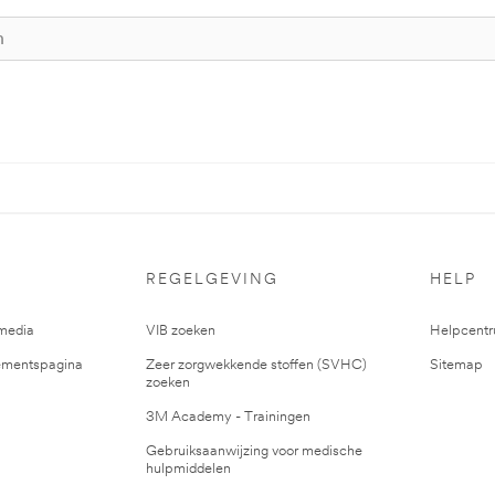
REGELGEVING
HELP
media
VIB zoeken
Helpcent
mentspagina
Zeer zorgwekkende stoffen (SVHC)
Sitemap
zoeken
3M Academy - Trainingen
Gebruiksaanwijzing voor medische
hulpmiddelen