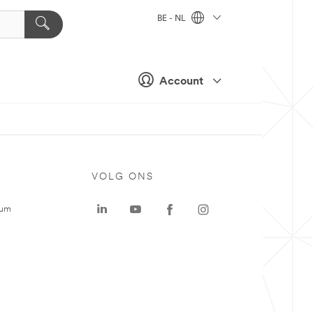
BE - NL
Account
VOLG ONS
rum