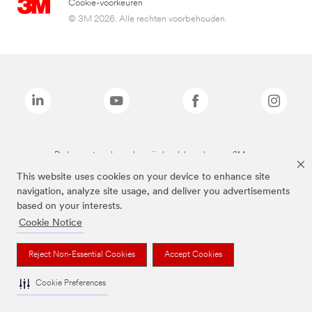
Cookie-voorkeuren
© 3M 2026. Alle rechten voorbehouden.
De bovenstaande merken zijn handelsmerken van 3M.we
This website uses cookies on your device to enhance site
navigation, analyze site usage, and deliver you advertisements
based on your interests.
Cookie Notice
Reject Non-Essential Cookies
Accept Cookies
Cookie Preferences