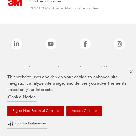
Cookie-voorkeuren
© 3M 2026. Alle rechten voorbehouden.
De bovenstaande merken zijn handelsmerken van 3M.we
This website uses cookies on your device to enhance site
navigation, analyze site usage, and deliver you advertisements
based on your interests.
Cookie Notice
Reject Non-Essential Cookies
Accept Cookies
Cookie Preferences