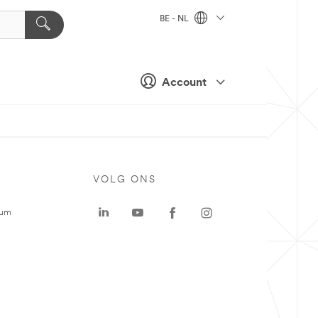
BE - NL
Account
VOLG ONS
rum