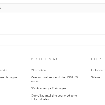
REGELGEVING
HELP
media
VIB zoeken
Helpcent
mentspagina
Zeer zorgwekkende stoffen (SVHC)
Sitemap
zoeken
3M Academy - Trainingen
Gebruiksaanwijzing voor medische
hulpmiddelen