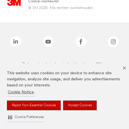
Cookie-voorkeuren
© 3M 2026. Alle rechten voorbehouden.
De bovenstaande merken zijn handelsmerken van 3M.we
This website uses cookies on your device to enhance site
navigation, analyze site usage, and deliver you advertisements
based on your interests.
Cookie Notice
Reject Non-Essential Cookies
Accept Cookies
Cookie Preferences