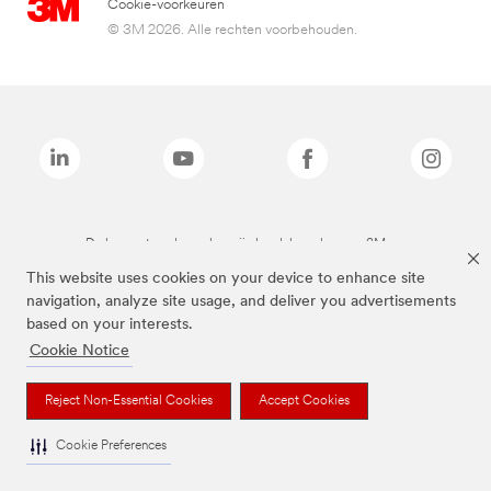
Cookie-voorkeuren
© 3M 2026. Alle rechten voorbehouden.
De bovenstaande merken zijn handelsmerken van 3M.we
This website uses cookies on your device to enhance site
navigation, analyze site usage, and deliver you advertisements
based on your interests.
Cookie Notice
Reject Non-Essential Cookies
Accept Cookies
Cookie Preferences