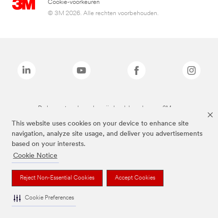
Cookie-voorkeuren
© 3M 2026. Alle rechten voorbehouden.
De bovenstaande merken zijn handelsmerken van 3M.we
This website uses cookies on your device to enhance site
navigation, analyze site usage, and deliver you advertisements
based on your interests.
Cookie Notice
Reject Non-Essential Cookies
Accept Cookies
Cookie Preferences