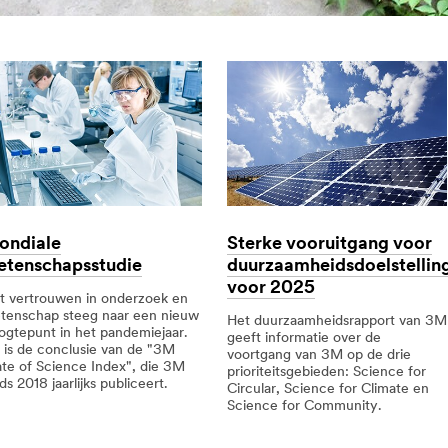
ondiale
Sterke vooruitgang voor
etenschapsstudie
duurzaamheidsdoelstellin
voor 2025
t vertrouwen in onderzoek en
tenschap steeg naar een nieuw
Het duurzaamheidsrapport van 3M
ogtepunt in het pandemiejaar.
geeft informatie over de
t is de conclusie van de "3M
voortgang van 3M op de drie
ate of Science Index", die 3M
prioriteitsgebieden: Science for
ds 2018 jaarlijks publiceert.
Circular, Science for Climate en
Science for Community.
diale
diale
enschapsstudie
enschapsstudie
Sterke
Sterke