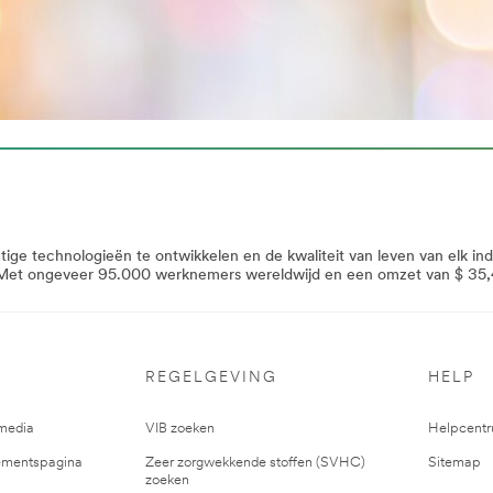
-
e technologieën te ontwikkelen en de kwaliteit van leven van elk indi
. Met ongeveer 95.000 werknemers wereldwijd en een omzet van $ 35,4
8711729&rt=r3
REGELGEVING
HELP
media
VIB zoeken
Helpcent
mentspagina
Zeer zorgwekkende stoffen (SVHC)
Sitemap
zoeken