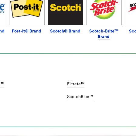
nd
Post-it® Brand
Scotch® Brand
Scotch-Brite™
Sc
Brand
II™
Filtrete™
ro-
ScotchBlue™
BE/nexcare-