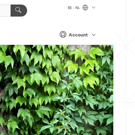
BE - NL
Account