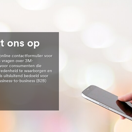
t ons op
BE/nexcare-
online contactformulier voor
an vragen over 3M-
d voor consumenten die
vredenheid te waarborgen en
s uitsluitend bedoeld voor
usiness-to-business (B2B)