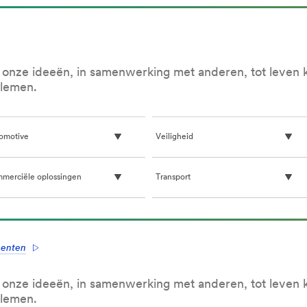
vooruitgang
vooruitgang
voor
voor
duurzaamheidsdoelstellingen
duurzaamheidsdoelstellingen
voor
voor
2025
2025
e onze ideeën, in samenwerking met anderen, tot leven 
blemen.
omotive
Veiligheid
merciële oplossingen
Transport
enten
e onze ideeën, in samenwerking met anderen, tot leven 
blemen.