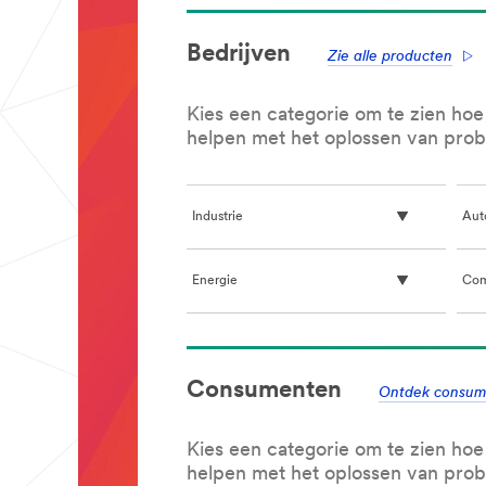
Bedrijven
Zie alle producten
Kies een categorie om te zien ho
helpen met het oplossen van pro
Industrie
Aut
Energie
Com
**Site
area
Consumenten
**
Ontdek consum
Communicatie
infrastructuur
***
Kies een categorie om te zien ho
url**
helpen met het oplossen van pro