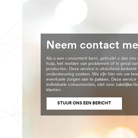
Automotive-
**Site
CollisionRepair
area
***
**
url**
Ontdek
/3M/nl_BE/collision-
onze
repair-
EHBO
bnl/
tips
**Site
***
Neem contact me
area
url**
**
https://www.nexcare.3mbelgie.be/3M/nl_
Veiligheid
Als u een consument bent, gebruikt u dan ons 
eu/
op
hulp, het melden van problemen of in geval v
**Site
de
producten. Deze service is uitsluitend bedoel
area
werkvloer
ondersteuning zoeken. We zijn hier om uw te
**
***
eventuele zorgen aan te pakken. Deze service i
Car
url**
individuele consumenten, niet voor zakelijke/b
Personalisation
klanten.
/3M/nl_BE/facility-
***
safety-
url**
bnl/
STUUR ONS EEN BERICHT
/3M/nl_BE/autopersonalisatie-
**Site
nlbe/
area
**Site
**
area
Design
**
-
DecoratingOrganizing-
en
CordOrganization
speciale