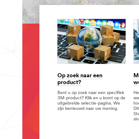
Op zoek naar een
M
product?
w
Bent u op zoek naar een specifiek
He
3M-product? Klik en u komt op de
we
uitgebreide selectie-pagina. We
ho
zijn benieuwd naar uw mening.
Di
St
Op
Op
sin
zoek
zoek
naar
naar
Mon
Mon
een
een
wet
wet
product?
product?