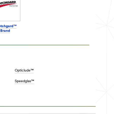
otchgard™
Brand
Opticlude™
Speedglas™