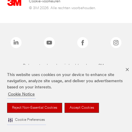
Cookie-voorkeuren
© 3M 2026. Alle rechten voorbehouden.
De bovenstaande merken zijn handelsmerken van 3M.we
This website uses cookies on your device to enhance site
navigation, analyze site usage, and deliver you advertisements
based on your interests.
Cookie Notice
Reject Non-Essential Cookies
Accept Cookies
Cookie Preferences