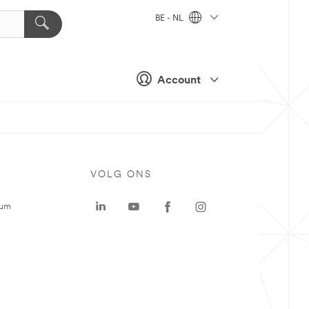
BE - NL
Account
VOLG ONS
rum