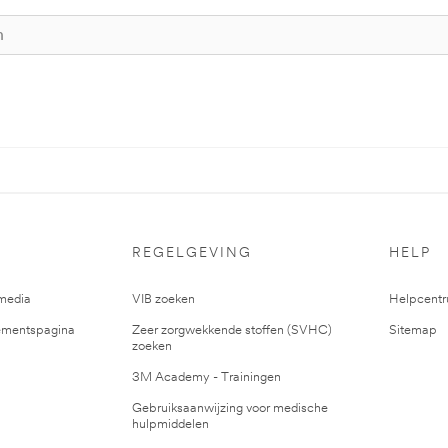
REGELGEVING
HELP
media
VIB zoeken
Helpcent
mentspagina
Zeer zorgwekkende stoffen (SVHC)
Sitemap
zoeken
3M Academy - Trainingen
Gebruiksaanwijzing voor medische
hulpmiddelen