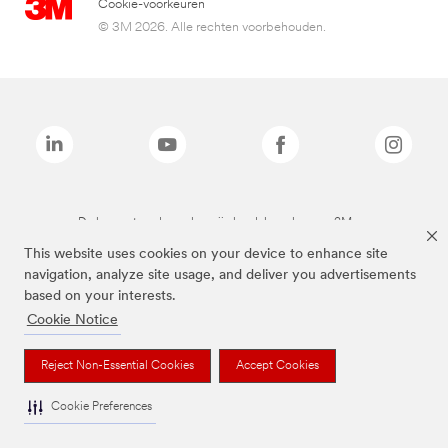
Cookie-voorkeuren
© 3M 2026. Alle rechten voorbehouden.
De bovenstaande merken zijn handelsmerken van 3M.we
This website uses cookies on your device to enhance site
navigation, analyze site usage, and deliver you advertisements
based on your interests.
Cookie Notice
Reject Non-Essential Cookies
Accept Cookies
Cookie Preferences