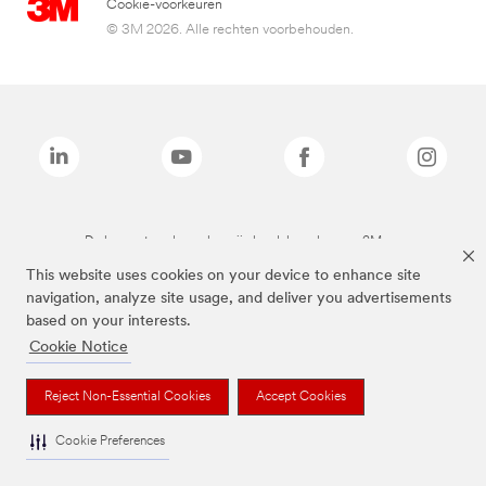
Cookie-voorkeuren
© 3M 2026. Alle rechten voorbehouden.
De bovenstaande merken zijn handelsmerken van 3M.we
This website uses cookies on your device to enhance site
navigation, analyze site usage, and deliver you advertisements
based on your interests.
Cookie Notice
Reject Non-Essential Cookies
Accept Cookies
Cookie Preferences