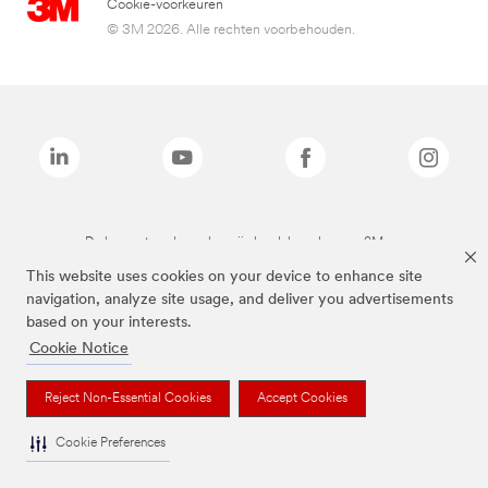
Cookie-voorkeuren
© 3M 2026. Alle rechten voorbehouden.
De bovenstaande merken zijn handelsmerken van 3M.we
This website uses cookies on your device to enhance site
navigation, analyze site usage, and deliver you advertisements
based on your interests.
Cookie Notice
Reject Non-Essential Cookies
Accept Cookies
Cookie Preferences