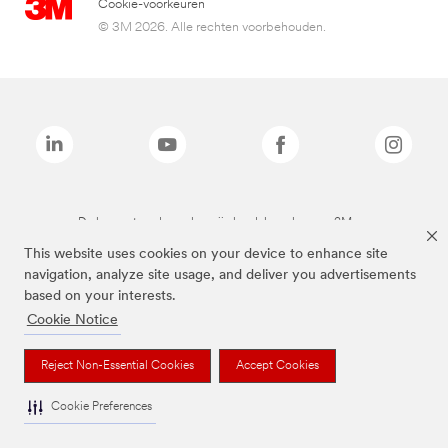
Cookie-voorkeuren
© 3M 2026. Alle rechten voorbehouden.
De bovenstaande merken zijn handelsmerken van 3M.we
This website uses cookies on your device to enhance site
navigation, analyze site usage, and deliver you advertisements
based on your interests.
Cookie Notice
Reject Non-Essential Cookies
Accept Cookies
Cookie Preferences