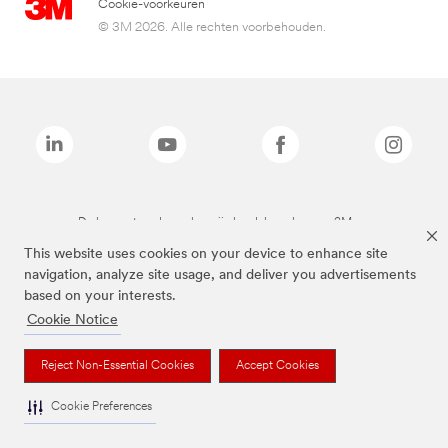
Cookie-voorkeuren
© 3M 2026. Alle rechten voorbehouden.
De bovenstaande merken zijn handelsmerken van 3M.we
This website uses cookies on your device to enhance site
navigation, analyze site usage, and deliver you advertisements
based on your interests.
Cookie Notice
Reject Non-Essential Cookies
Accept Cookies
Cookie Preferences