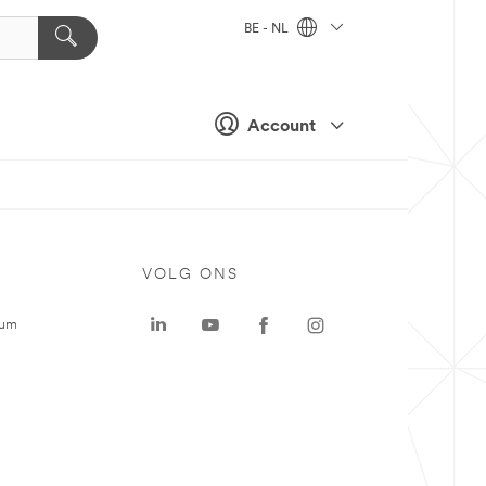
BE - NL
Account
VOLG ONS
rum