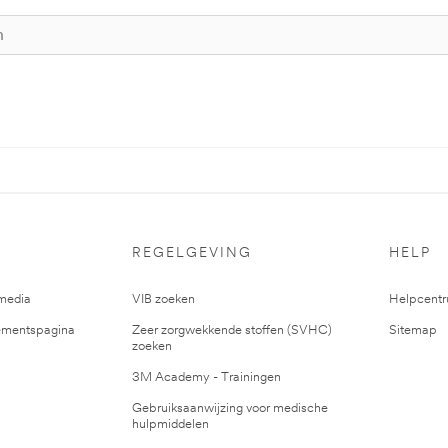
REGELGEVING
HELP
media
VIB zoeken
Helpcent
mentspagina
Zeer zorgwekkende stoffen (SVHC)
Sitemap
zoeken
3M Academy - Trainingen
Gebruiksaanwijzing voor medische
hulpmiddelen