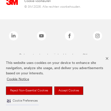
Cookie-voorkeuren
© 3M 2026. Alle rechten voorbehouden.
De bovenstaande merken zijn handelsmerken van 3M.we
This website uses cookies on your device to enhance site
navigation, analyze site usage, and deliver you advertisements
based on your interests.
Cookie Notice
Reject Non-Essential Cookies
Accept Cookies
Cookie Preferences