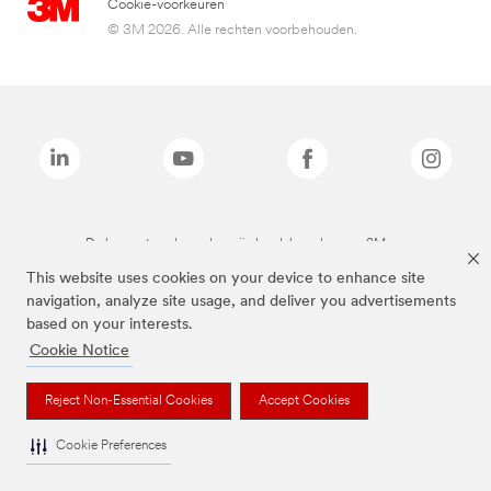
Cookie-voorkeuren
© 3M 2026. Alle rechten voorbehouden.
De bovenstaande merken zijn handelsmerken van 3M.we
This website uses cookies on your device to enhance site
navigation, analyze site usage, and deliver you advertisements
based on your interests.
Cookie Notice
Reject Non-Essential Cookies
Accept Cookies
Cookie Preferences