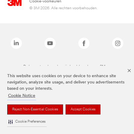
Cookie-voorkeuren
© 3M 2026. Alle rechten voorbehouden.
De bovenstaande merken zijn handelsmerken van 3M.we
This website uses cookies on your device to enhance site
navigation, analyze site usage, and deliver you advertisements
based on your interests.
Cookie Notice
Reject Non-Essential Cookies
Accept Cookies
Cookie Preferences