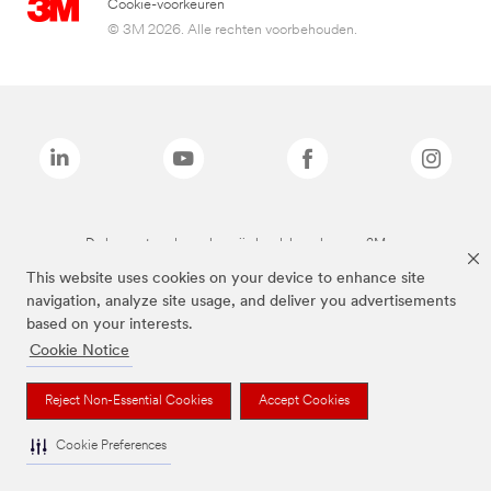
Cookie-voorkeuren
© 3M 2026. Alle rechten voorbehouden.
De bovenstaande merken zijn handelsmerken van 3M.we
This website uses cookies on your device to enhance site
navigation, analyze site usage, and deliver you advertisements
based on your interests.
Cookie Notice
Reject Non-Essential Cookies
Accept Cookies
Cookie Preferences