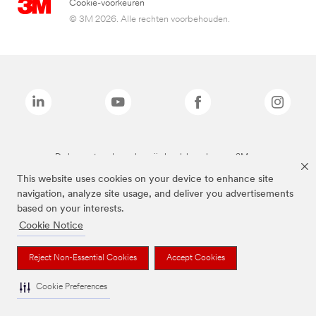
Cookie-voorkeuren
© 3M 2026. Alle rechten voorbehouden.
De bovenstaande merken zijn handelsmerken van 3M.we
This website uses cookies on your device to enhance site
navigation, analyze site usage, and deliver you advertisements
based on your interests.
Cookie Notice
Reject Non-Essential Cookies
Accept Cookies
Cookie Preferences