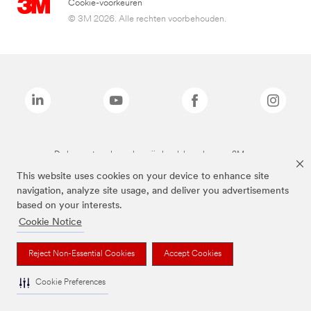
Cookie-voorkeuren
© 3M 2026. Alle rechten voorbehouden.
De bovenstaande merken zijn handelsmerken van 3M.we
This website uses cookies on your device to enhance site
navigation, analyze site usage, and deliver you advertisements
based on your interests.
Cookie Notice
Reject Non-Essential Cookies
Accept Cookies
Cookie Preferences