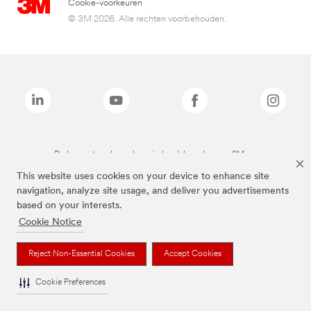
Cookie-voorkeuren
© 3M 2026. Alle rechten voorbehouden.
De bovenstaande merken zijn handelsmerken van 3M.we
This website uses cookies on your device to enhance site
navigation, analyze site usage, and deliver you advertisements
based on your interests.
Cookie Notice
Reject Non-Essential Cookies
Accept Cookies
Cookie Preferences