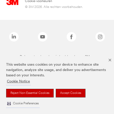
Cookie-voorkeuren
© 3M 2026. Alle rechten voorbehouden.
De bovenstaande merken zijn handelsmerken van 3M.we
This website uses cookies on your device to enhance site
navigation, analyze site usage, and deliver you advertisements
based on your interests.
Cookie Notice
Reject Non-Essential Cookies
Accept Cookies
Cookie Preferences