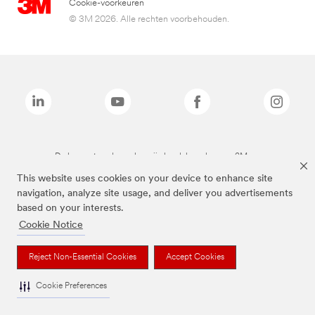
Cookie-voorkeuren
© 3M 2026. Alle rechten voorbehouden.
De bovenstaande merken zijn handelsmerken van 3M.we
This website uses cookies on your device to enhance site
navigation, analyze site usage, and deliver you advertisements
based on your interests.
Cookie Notice
Reject Non-Essential Cookies
Accept Cookies
Cookie Preferences