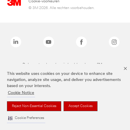
Cookie-voorkeuren
© 3M 2026. Alle rechten voorbehouden.
De bovenstaande merken zijn handelsmerken van 3M.we
This website uses cookies on your device to enhance site
navigation, analyze site usage, and deliver you advertisements
based on your interests.
Cookie Notice
Reject Non-Essential Cookies
Accept Cookies
Cookie Preferences