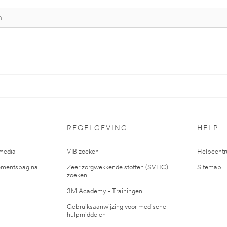
REGELGEVING
HELP
media
VIB zoeken
Helpcent
mentspagina
Zeer zorgwekkende stoffen (SVHC)
Sitemap
zoeken
3M Academy - Trainingen
Gebruiksaanwijzing voor medische
hulpmiddelen