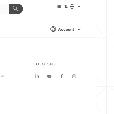
BE - NL
Account
VOLG ONS
rum