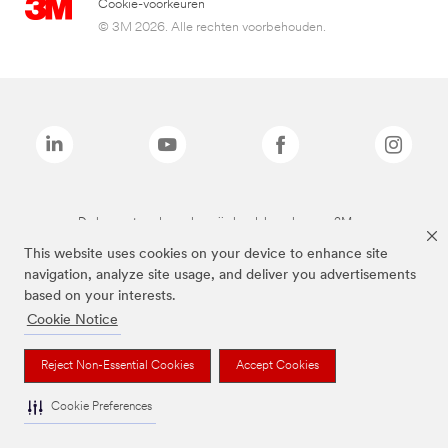
Cookie-voorkeuren
© 3M 2026. Alle rechten voorbehouden.
De bovenstaande merken zijn handelsmerken van 3M.we
This website uses cookies on your device to enhance site
navigation, analyze site usage, and deliver you advertisements
based on your interests.
Cookie Notice
Reject Non-Essential Cookies
Accept Cookies
Cookie Preferences