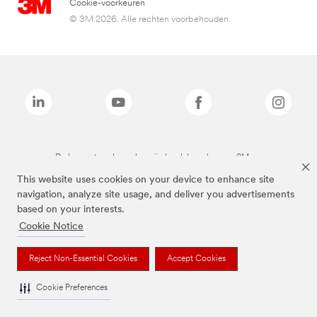
Cookie-voorkeuren
© 3M 2026. Alle rechten voorbehouden.
De bovenstaande merken zijn handelsmerken van 3M.we
This website uses cookies on your device to enhance site
navigation, analyze site usage, and deliver you advertisements
based on your interests.
Cookie Notice
Reject Non-Essential Cookies
Accept Cookies
Cookie Preferences