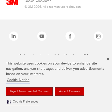
Cookie-voorkeuren
© 3M 2026. Alle rechten voorbehouden.
De bovenstaande merken zijn handelsmerken van 3M.we
This website uses cookies on your device to enhance site
navigation, analyze site usage, and deliver you advertisements
based on your interests.
Cookie Notice
Reject Non-Essential Cookies
Accept Cookies
Cookie Preferences